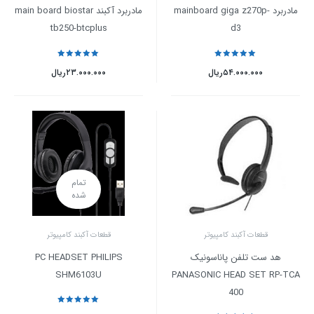
مادربرد mainboard giga z270p-
مادربرد آکبند main board biostar
tb250-btcplus
d3
نمره
5
از 5
نمره
5
از 5
۵۴.۰۰۰.۰۰۰
ریال
۲۳.۰۰۰.۰۰۰
ریال
تمام
شده
قطعات آکبند کامپیوتر
قطعات آکبند کامپیوتر
هد ست تلفن پاناسونیک
PC HEADSET PHILIPS
SHM6103U
PANASONIC HEAD SET RP-TCA
400
نمره
5
از 5