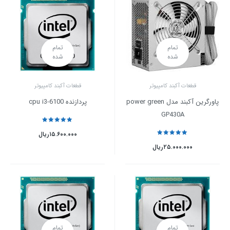
تمام
تمام
شده
شده
قطعات آکبند کامپیوتر
قطعات آکبند کامپیوتر
پاورگرین آکبند مدل power green
پردازنده cpu i3-6100
GP430A
نمره
5
از 5
۱۵.۶۰۰.۰۰۰
ریال
نمره
5
از 5
۲۵.۰۰۰.۰۰۰
ریال
تمام
تمام