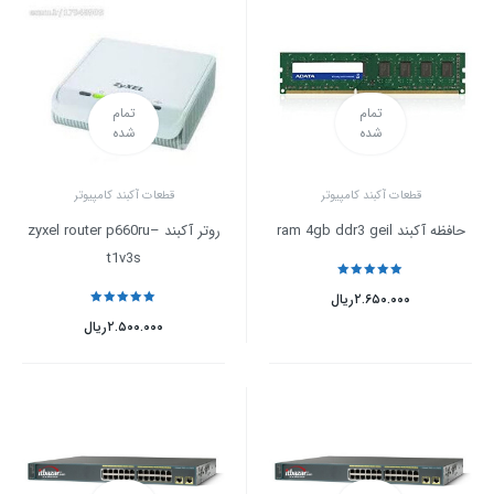
تمام
تمام
شده
شده
قطعات آکبند کامپیوتر
قطعات آکبند کامپیوتر
حافظه آکبند ram 4gb ddr3 geil
روتر آکبند zyxel router p660ru–
t1v3s
نمره
5
از 5
۲.۶۵۰.۰۰۰
ریال
نمره
5
از 5
۲.۵۰۰.۰۰۰
ریال