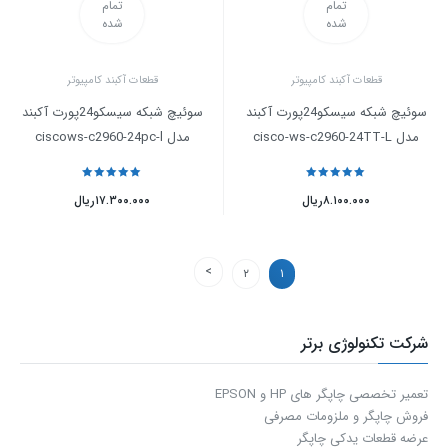
تمام
تمام
شده
شده
قطعات آکبند کامپیوتر
قطعات آکبند کامپیوتر
سوئیچ شبکه سیسکو24پورت آکبند
سوئیچ شبکه سیسکو24پورت آکبند
مدل cisco-ws-c2960-24TT-L
مدل ciscows-c2960-24pc-l
نمره
5
از 5
نمره
5
از 5
۸.۱۰۰.۰۰۰
ریال
۱۷.۳۰۰.۰۰۰
ریال
۲
۱
شرکت تکنولوژی برتر
تعمیر تخصصی چاپگر های HP و EPSON
فروش چاپگر و ملزومات مصرفی
عرضه قطعات یدکی چاپگر