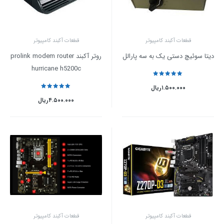
قطعات آکبند کامپیوتر
قطعات آکبند کامپیوتر
دیتا سوئیچ دستی یک به سه پارالل
روتر آکبند prolink modem router
hurricane h5200c
نمره
5
از 5
۱.۵۰۰.۰۰۰
ریال
نمره
5
از 5
۴.۵۰۰.۰۰۰
ریال
قطعات آکبند کامپیوتر
قطعات آکبند کامپیوتر