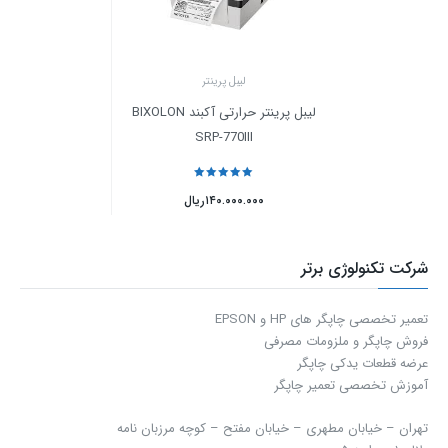
لیبل پرینتر
لیبل پرینتر حرارتی آکبند BIXOLON
SRP-770III
نمره
5
از 5
۱۴۰.۰۰۰.۰۰۰
ریال
شرکت تکنولوژی برتر
تعمیر تخصصی چاپگر های HP و EPSON
فروش چاپگر و ملزومات مصرفی
عرضه قطعات یدکی چاپگر
آموزش تخصصی تعمیر چاپگر
تهران – خیابان مطهری – خیابان مفتح – كوچه مرزبان نامه