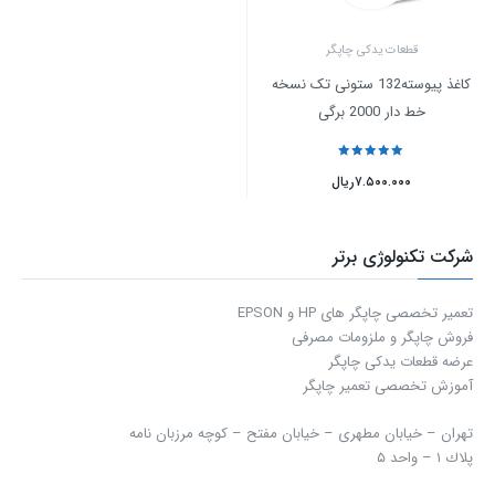
قطعات یدکی چاپگر
کاغذ پیوسته132 ستونی تک نسخه
خط دار 2000 برگی
نمره
5
از 5
۷.۵۰۰.۰۰۰
ریال
شرکت تکنولوژی برتر
تعمیر تخصصی چاپگر های HP و EPSON
فروش چاپگر و ملزومات مصرفی
عرضه قطعات یدکی چاپگر
آموزش تخصصی تعمیر چاپگر
تهران – خیابان مطهری – خیابان مفتح – كوچه مرزبان نامه
پلاك ۱ – واحد ۵