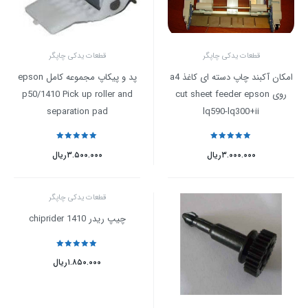
قطعات یدکی چاپگر
قطعات یدکی چاپگر
امکان آکبند چاپ دسته ای کاغذ a4
پد و پیکاپ مجموعه کامل epson
روی cut sheet feeder epson
p50/1410 Pick up roller and
separation pad
lq590-lq300+ii
نمره
5
از 5
نمره
5
از 5
۳.۰۰۰.۰۰۰
ریال
۳.۵۰۰.۰۰۰
ریال
قطعات یدکی چاپگر
چیپ ریدر chiprider 1410
نمره
5
از 5
۱.۸۵۰.۰۰۰
ریال