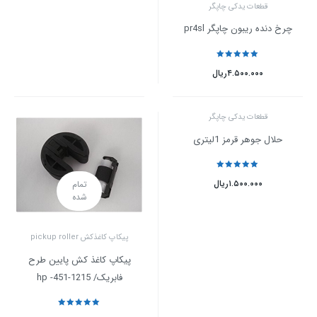
قطعات یدکی چاپگر
چرخ دنده ریبون چاپگر pr4sl
نمره
5
از 5
۴.۵۰۰.۰۰۰
ریال
قطعات یدکی چاپگر
حلال جوهر قرمز 1لیتری
نمره
5
از 5
۱.۵۰۰.۰۰۰
ریال
تمام
شده
پیکاپ کاغذکش pickup roller
پیکاپ کاغذ کش پایین طرح
فابریک/ hp -451-1215
نمره
5
از 5