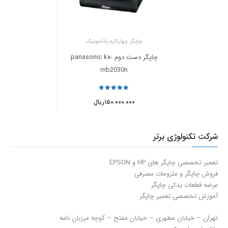
چاپگر چهارکاره پاناسونیک
چاپگر دست دوم panasonic kx-
mb2030n
نمره
5
از 5
۱۵۰.۰۰۰.۰۰۰
ریال
شرکت تکنولوژی برتر
تعمیر تخصصی چاپگر های HP و EPSON
فروش چاپگر و ملزومات مصرفی
عرضه قطعات یدکی چاپگر
آموزش تخصصی تعمیر چاپگر
تهران – خیابان مطهری – خیابان مفتح – كوچه مرزبان نامه