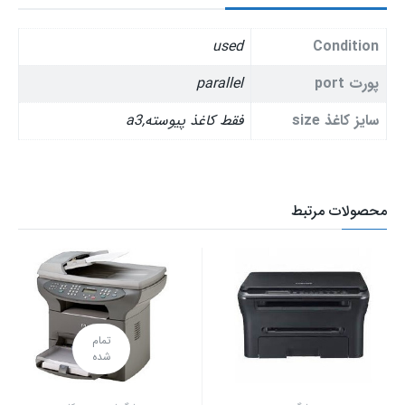
used
Condition
پورت port
parallel
سایز کاغذ size
فقط کاغذ پیوسته,a3
محصولات مرتبط
تمام
شده