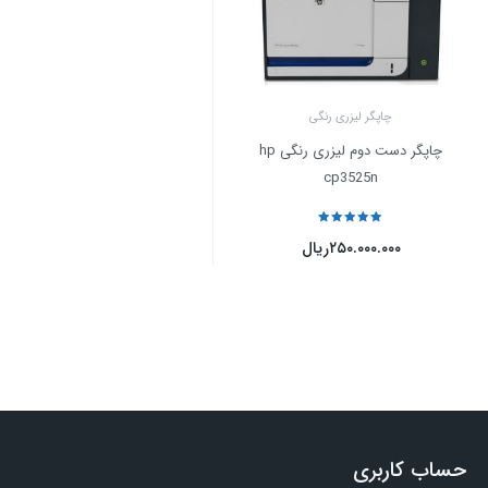
چاپگر لیزری رنگی
چاپگر دست دوم لیزری رنگی hp
cp3525n
نمره
5
از 5
۲۵۰.۰۰۰.۰۰۰
ریال
حساب کاربری