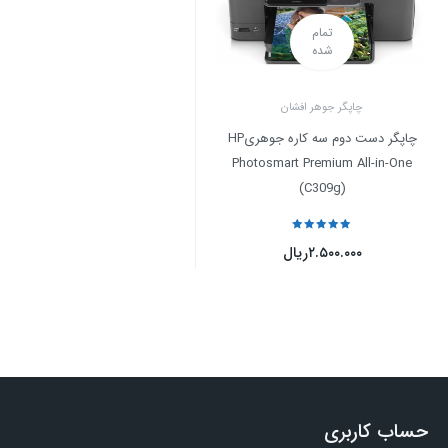
تمام
شده
چاپگر جوهر افشان
چاپگر دست دوم سه کاره جوهریHP
Photosmart Premium All-in-One
(C309g)
نمره
5
از 5
۲.۵۰۰.۰۰۰
ریال
حساب کاربری