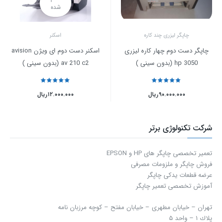
شده
چاپگر لیزری چند کاره
اسکنر
چاپگر دست دوم چهار کاره لیزری
اسکنر دست دوم ای ویژن avision
hp 3050 (بدون سینی )
av 210 c2 (بدون سینی )
نمره
5
از 5
نمره
5
از 5
۹۰.۰۰۰.۰۰۰
ریال
۱۲.۰۰۰.۰۰۰
ریال
شرکت تکنولوژی برتر
تعمیر تخصصی چاپگر های HP و EPSON
فروش چاپگر و ملزومات مصرفی
عرضه قطعات یدکی چاپگر
آموزش تخصصی تعمیر چاپگر
تهران – خیابان مطهری – خیابان مفتح – كوچه مرزبان نامه
پلاك ۱ – واحد ۵