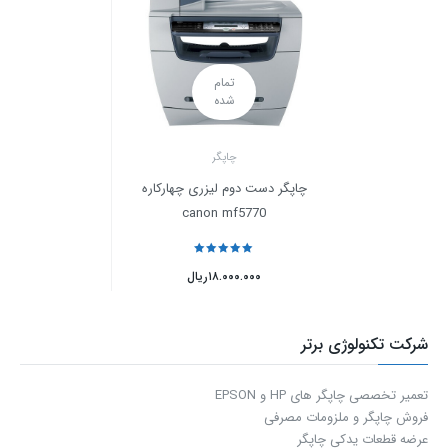
تمام
شده
چاپگر
چاپگر دست دوم لیزری چهارکاره
canon mf5770
نمره
5
از 5
۱۸.۰۰۰.۰۰۰
ریال
شرکت تکنولوژی برتر
تعمیر تخصصی چاپگر های HP و EPSON
فروش چاپگر و ملزومات مصرفی
عرضه قطعات یدکی چاپگر