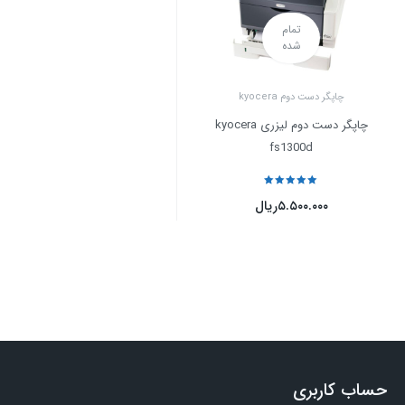
تمام
شده
چاپگر دست دوم kyocera
چاپگر دست دوم لیزری kyocera
fs1300d
نمره
5
از 5
۵.۵۰۰.۰۰۰
ریال
حساب کاربری