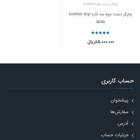
چاپگر دست دوم brother
چاپگر دست دوم سه کاره brother dcp
8040
نمره
5
از 5
۸۵.۰۰۰.۰۰۰
ریال
حساب کاربری
پیشخوان
سفارش‌ها
آدرس
جزئیات حساب