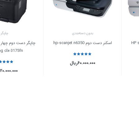
بدون دسته‌بندی
چاپگر
اسکنر دست دوم hp-scanjet n6350
چاپگر دست دوم چهار ک
g clx-3175fn
نمره
5
از 5
۶۰.۰۰۰.۰۰۰
ریال
نمره
5
از 5
۱۲۰.۰۰۰.۰۰۰