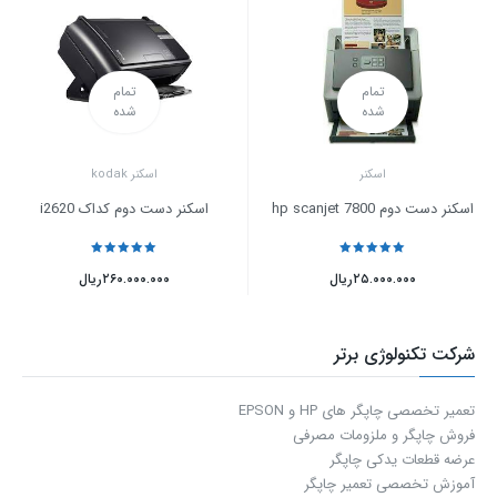
تمام
تمام
شده
شده
اسکنر
اسکنر kodak
اسکنر دست دوم hp scanjet 7800
اسکنر دست دوم کداک i2620
نمره
5
از 5
نمره
5
از 5
۲۵.۰۰۰.۰۰۰
ریال
۲۶۰.۰۰۰.۰۰۰
ریال
شرکت تکنولوژی برتر
تعمیر تخصصی چاپگر های HP و EPSON
فروش چاپگر و ملزومات مصرفی
عرضه قطعات یدکی چاپگر
آموزش تخصصی تعمیر چاپگر