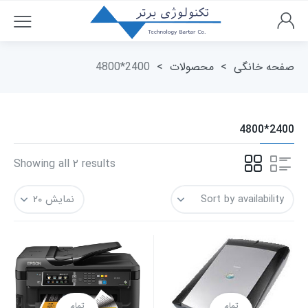
صفحه خانگی
>
محصولات
>
2400*4800
2400*4800
Showing all ۲ results
تمام
تمام