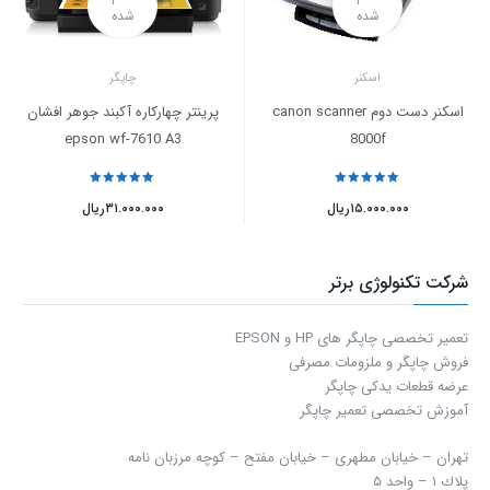
شده
شده
اسکنر
چاپگر
اسکنر دست دوم canon scanner
پرینتر چهارکاره آکبند جوهر افشان
epson wf-7610 A3
8000f
نمره
5
از 5
نمره
5
از 5
۱۵.۰۰۰.۰۰۰
ریال
۳۱.۰۰۰.۰۰۰
ریال
شرکت تکنولوژی برتر
تعمیر تخصصی چاپگر های HP و EPSON
فروش چاپگر و ملزومات مصرفی
عرضه قطعات یدکی چاپگر
آموزش تخصصی تعمیر چاپگر
تهران – خیابان مطهری – خیابان مفتح – كوچه مرزبان نامه
پلاك ۱ – واحد ۵