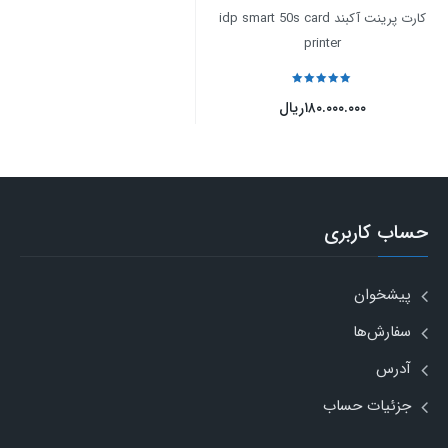
کارت پرینت آکبند idp smart 50s card
printer
نمره
5
از 5
۱۸۰.۰۰۰.۰۰۰
ریال
حساب کاربری
پیشخوان
سفارش‌ها
آدرس
جزئیات حساب