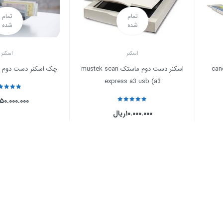
تمام
تمام
شده
شده
اسکنر
اسکنر
اسکنر دست دوم ماستک mustek scan
چک اسکنر دست دوم globalis ts 240
express a3 usb (a3
نمره
5
از 5
۱۵۰.۰۰۰.۰۰۰
نمره
5
از 5
۱۰.۰۰۰.۰۰۰
ریال