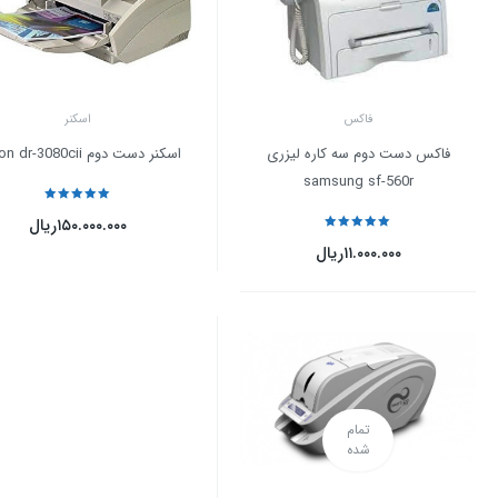
فاکس
اسکنر
فاکس دست دوم سه کاره لیزری
اسکنر دست دوم canon dr-3080cii
samsung sf-560r
نمره
5
از 5
۱۵۰.۰۰۰.۰۰۰
ریال
نمره
5
از 5
۱۱.۰۰۰.۰۰۰
ریال
تمام
شده