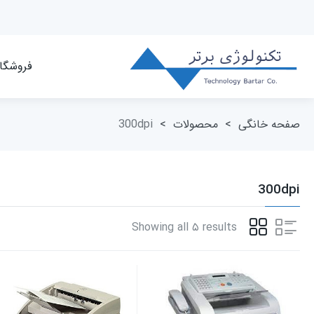
فروشگا
صفحه خانگی
>
محصولات
>
300dpi
300dpi
Showing all ۵ results