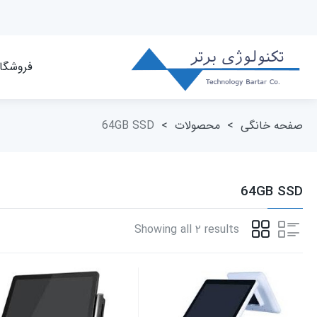
فروشگا
صفحه خانگی
>
محصولات
>
64GB SSD
64GB SSD
Showing all ۲ results