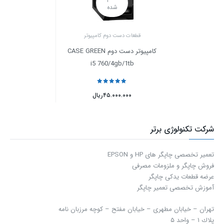
شده
قطعات دست دوم کامپیوتر
کامپیوتر دست دوم CASE GREEN
i5 760/4gb/1tb
نمره
5
از 5
۴۵.۰۰۰.۰۰۰
ریال
شرکت تکنولوژی برتر
تعمیر تخصصی چاپگر های HP و EPSON
فروش چاپگر و ملزومات مصرفی
عرضه قطعات یدکی چاپگر
آموزش تخصصی تعمیر چاپگر
تهران – خیابان مطهری – خیابان مفتح – كوچه مرزبان نامه
پلاك ۱ – واحد ۵