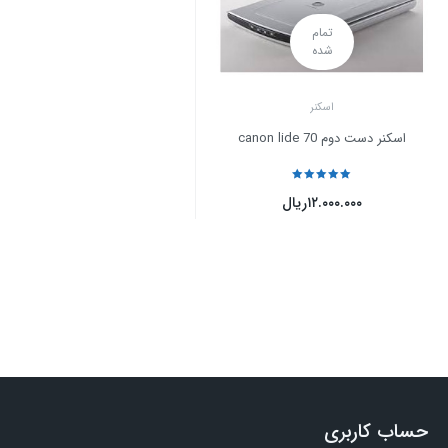
تمام
شده
اسکنر
اسکنر دست دوم canon lide 70
نمره
5
از 5
۱۲.۰۰۰.۰۰۰
ریال
حساب کاربری