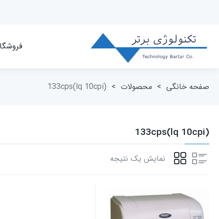
فروشگا
صفحه خانگی
>
محصولات
>
133cps(lq 10cpi)
133cps(lq 10cpi)
نمایش یک نتیجه