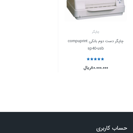
چاپگر
چاپگر دست دوم بانکی compuprint
sp40-usb
نمره
5
از 5
۸۰.۰۰۰.۰۰۰
ریال
حساب کاربری