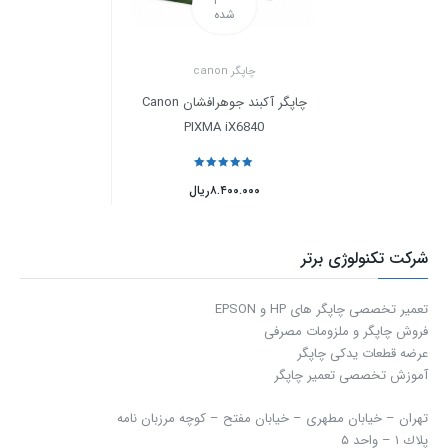
شده
چاپگر canon
چاپگر آکبند جوهرافشان Canon
PIXMA iX6840
نمره
5
از 5
۸.۴۰۰.۰۰۰
ریال
شرکت تکنولوژی برتر
تعمیر تخصصی چاپگر های HP و EPSON
فروش چاپگر و ملزومات مصرفی
عرضه قطعات یدکی چاپگر
آموزش تخصصی تعمیر چاپگر
تهران – خیابان مطهری – خیابان مفتح – كوچه مرزبان نامه
پلاك ۱ – واحد ۵