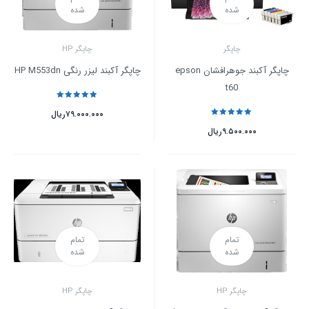
شده
شده
چاپگر
چاپگر HP
چاپگر آکبند جوهرافشان epson
چاپگر آکبند لیزر رنگی HP M553dn
t60
نمره
5
از 5
۷۹.۰۰۰.۰۰۰
ریال
نمره
5
از 5
۹.۵۰۰.۰۰۰
ریال
تمام
تمام
شده
شده
چاپگر HP
چاپگر HP