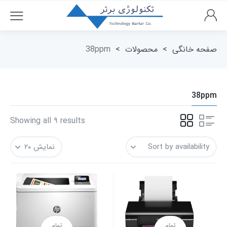
صفحه خانگی
>
محصولات
>
38ppm
38ppm
Showing all ۹ results
تمام
تمام