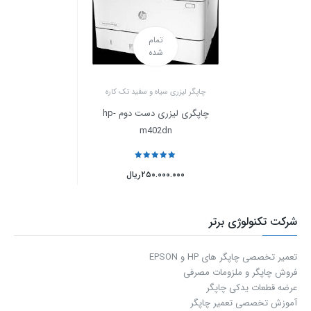
تمام
شده
چاپگر لیزری سیاه و سفید تک کاره
چاپگری لیزری دست دوم hp-
m402dn
نمره
5
از 5
۲۵۰.۰۰۰.۰۰۰
ریال
شرکت تکنولوژی برتر
تعمیر تخصصی چاپگر های HP و EPSON
فروش چاپگر و ملزومات مصرفی
عرضه قطعات یدکی چاپگر
آموزش تخصصی تعمیر چاپگر