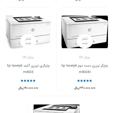
تمام
تمام
شده
شده
چاپگر HP
چاپگر HP
چاپگر لیزری دست دوم hp laserjet
چاپگری لیزری آکبند hp laserjet
m402d
m402dn
نمره
5
از 5
نمره
5
از 5
۲۳۰.۰۰۰.۰۰۰
ریال
۱۹۰.۰۰۰.۰۰۰
ریال