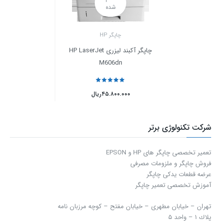
شده
چاپگر HP
چاپگر آکبند لیزری HP LaserJet
M606dn
نمره
5
از 5
۴۵.۸۰۰.۰۰۰
ریال
شرکت تکنولوژی برتر
تعمیر تخصصی چاپگر های HP و EPSON
فروش چاپگر و ملزومات مصرفی
عرضه قطعات یدکی چاپگر
آموزش تخصصی تعمیر چاپگر
تهران – خیابان مطهری – خیابان مفتح – كوچه مرزبان نامه
پلاك ۱ – واحد ۵