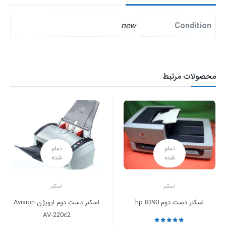
new
Condition
محصولات مرتبط
تمام
تمام
شده
شده
اسکنر
اسکنر
اسکنر دست دوم hp 8390
اسکنر دست دوم ایویژن Avision
AV-220c2