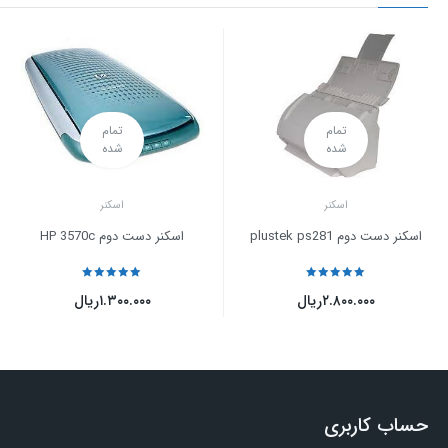
تمام
تمام
شده
شده
اسکنر
اسکنر
اسکنر دست دوم plustek ps281
اسکنر دست دوم HP 3570c
نمره
5
از 5
نمره
5
از 5
۲.۸۰۰.۰۰۰
ریال
۱.۳۰۰.۰۰۰
ریال
حساب کاربری