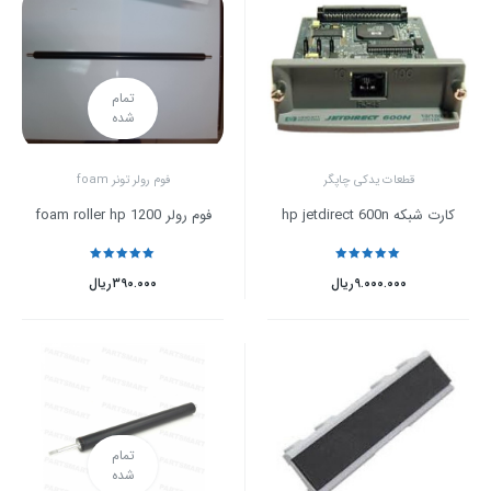
تمام
شده
قطعات یدکی چاپگر
فوم رولر تونر foam
کارت شبکه hp jetdirect 600n
فوم رولر foam roller hp 1200
نمره
5
از 5
نمره
5
از 5
۹.۰۰۰.۰۰۰
ریال
۳۹۰.۰۰۰
ریال
تمام
شده