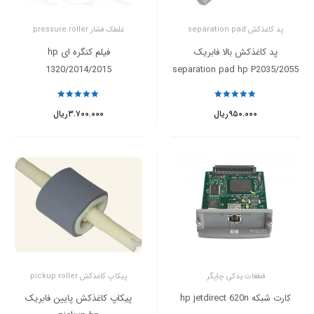
پد کاغذکش separation pad
غلطک فشار pressure roller
پد کاغذکش بالا فابریک
فیلم کنگره ای hp
1320/2014/2015
separation pad hp P2035/2055
نمره
5
از 5
نمره
5
از 5
۹۵۰.۰۰۰
ریال
۳.۷۰۰.۰۰۰
ریال
قطعات یدکی چاپگر
پیکاپ کاغذکش pickup roller
کارت شبکه hp jetdirect 620n
پیکاپ کاغذکش پایین فابریک