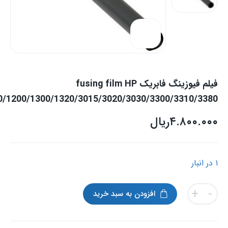
فیلم فیوزینگ فابریک fusing film HP
/1200/1300/1320/3015/3020/3030/3300/3310/3380/
۴.۸۰۰.۰۰۰
ریال
۱ در انبار
فیلم
+
-
افزودن به سبد خرید
فیوزینگ
فابریک
fusing