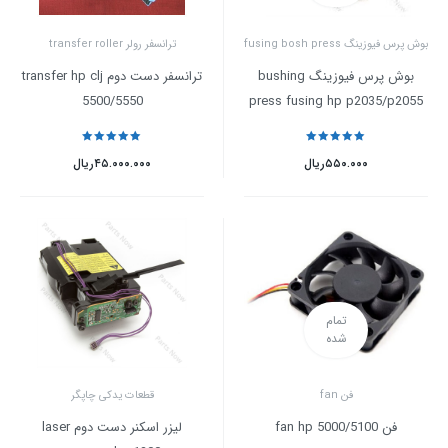
بوش پرس فیوزینگ fusing bosh press
ترانسفر رولر transfer roller
بوش پرس فیوزینگ bushing
ترانسفر دست دوم transfer hp clj
5500/5550
press fusing hp p2035/p2055
نمره
5
از 5
نمره
5
از 5
۵۵۰.۰۰۰
ریال
۴۵.۰۰۰.۰۰۰
ریال
تمام
شده
فن fan
قطعات یدکی چاپگر
فن fan hp 5000/5100
لیزر اسکنر دست دوم laser