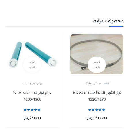
محصولات مرتبط
تمام
تمام
شده
شده
قطعات یدکی چاپگر
درام تونر drum
نوار انکودر encoder strip hp dj
درام تونر toner drum hp
1200/1300
1220/1280
نمره
5
از 5
نمره
5
از 5
۳.۸۰۰.۰۰۰
ریال
۵۹۰.۰۰۰
ریال