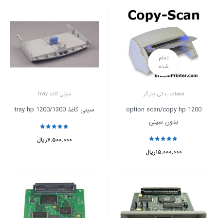
تمام
شده
قطعات یدکی چاپگر
سینی کاغذ tray
option scan/copy hp 1200
سینی کاغذ tray hp 1200/1300
بدون سینی
نمره
5
از 5
۷.۵۰۰.۰۰۰
ریال
نمره
5
از 5
۱۵.۰۰۰.۰۰۰
ریال