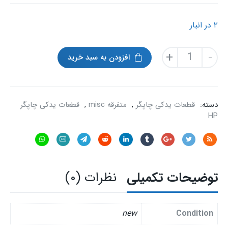
۲ در انبار
لولای
+
-
افزودن به سبد خرید
درب
اسکنر
hp
scanjet
دسته:
قطعات یدکی چاپگر
,
متفرقه misc
,
قطعات یدکی چاپگر
3770/3800/g2710
HP
عدد
توضیحات تکمیلی
نظرات (۰)
new
Condition