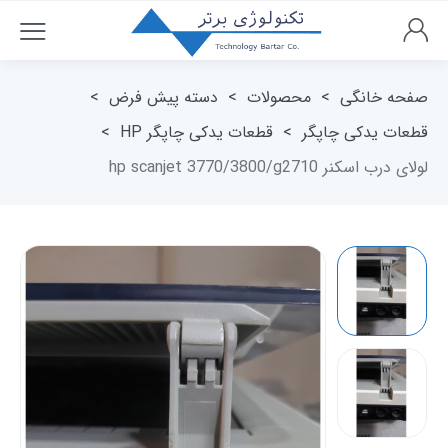
صفحه خانگی
>
محصولات
>
دسته پیش فرض
>
قطعات یدکی چاپگر
>
قطعات یدکی چاپگر HP
>
لولای درب اسکنر hp scanjet 3770/3800/g2710