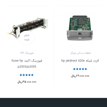
تمام
شده
قطعات یدکی چاپگر
فیوزینگ HP
کارت شبکه hp jetdirect 620n
فیوزینگ آکبند fuser hp
p2035/p2055
نمره
5
از 5
۲۹.۰۰۰.۰۰۰
ریال
نمره
5
از 5
۳۵.۰۰۰.۰۰۰
ریال