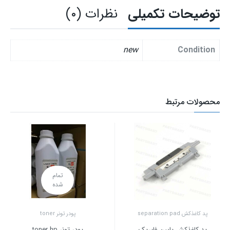
توضیحات تکمیلی
نظرات (۰)
new
Condition
محصولات مرتبط
تمام
شده
پد کاغذکش separation pad
پودر تونر toner
پد کاغذکش پایین فابریک
پودر تونر toner hp