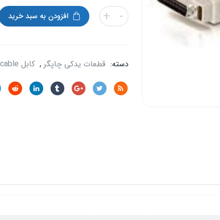
کابل
+
-
افزودن به سبد خرید
آکبند
پارالل
hp-
1100/4600
دسته:
قطعات یدکی چاپگر
,
کابل cable
عدد