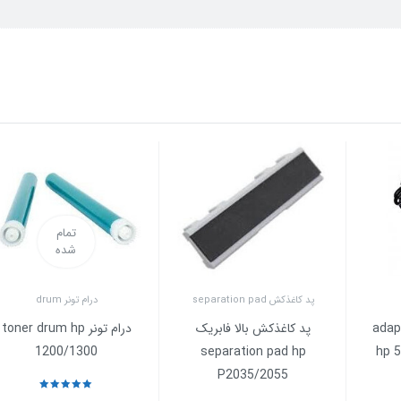
تمام
شده
پد کاغذکش separation pad
درام تونر drum
ای اسکنر adapter
پد کاغذکش بالا فابریک
درام تونر toner drum hp
1200/1300
separation pad hp
hp 
P2035/2055
نمره
5
از 5