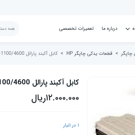
ه
درباره ما
تعمیرات تخصصی
چاپگر
>
قطعات یدکی چاپگر HP
>
کابل آکبند پارالل hp-1100/4600
کابل آکبند پارالل hp-1100/4600
۱۲.۰۰۰.۰۰۰
ریال
۱ در انبار