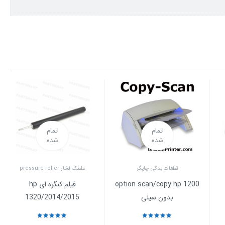
تمام
تمام
شده
شده
قطعات یدکی چاپگر
غلطک فشار pressure roller
option scan/copy hp 1200
فیلم کنگره ای hp
بدون سینی
1320/2014/2015
نمره
5
از 5
نمره
5
از 5