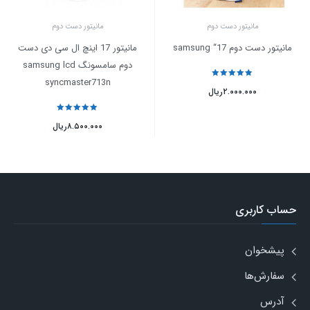
مانیتور دست دوم
مانیتور دست دوم
مانیتور دست دوم samsung “17
مانیتور 17 اینچ ال سی دی دست
دوم سامسونگ samsung lcd
syncmaster713n
نمره
5
از 5
۲.۰۰۰.۰۰۰
ریال
نمره
5
از 5
۸.۵۰۰.۰۰۰
ریال
حساب کاربری
پیشخوان
سفارش‌ها
آدرس