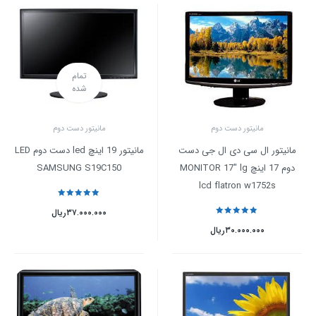
تمام
شده
مانیتور دست دوم
مانیتور دست دوم
مانیتور ال سی دی ال جی دست
مانیتور 19 اینچ led دست دوم LED
دوم 17 اینچ MONITOR 17″ lg
SAMSUNG S19C150
lcd flatron w1752s
نمره
5
از 5
۳۷.۰۰۰.۰۰۰
ریال
نمره
5
از 5
۳۰.۰۰۰.۰۰۰
ریال