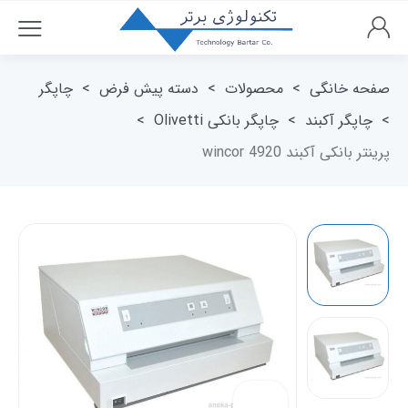
صفحه خانگی
>
محصولات
>
دسته پیش فرض
>
چاپگر
>
چاپگر آکبند
>
چاپگر بانکی Olivetti
>
پرینتر بانکی آکبند wincor 4920