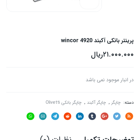
پرینتر بانکی آکبند wincor 4920
۲۱.۰۰۰.۰۰۰
ریال
در انبار موجود نمی باشد
دسته:
چاپگر
,
چاپگر آکبند
,
چاپگر بانکی Olivetti
توضیحات تکمیلی
نظرات (۰)