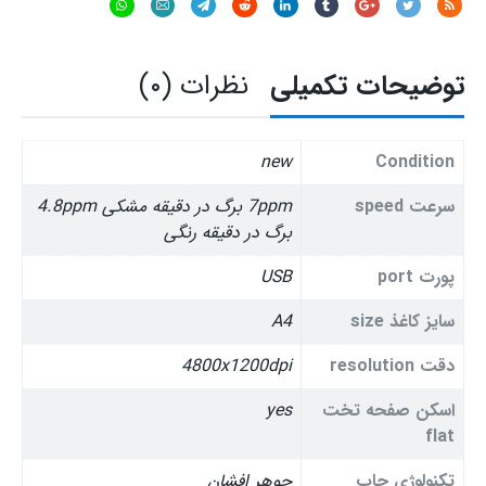
توضیحات تکمیلی
نظرات (۰)
new
Condition
سرعت speed
7ppm برگ در دقیقه مشکی 4.8ppm
برگ در دقیقه رنگی
پورت port
USB
سایز کاغذ size
A4
دقت resolution
4800x1200dpi
اسکن صفحه تخت
yes
flat
تکنولوژی چاپ
جوهر افشان