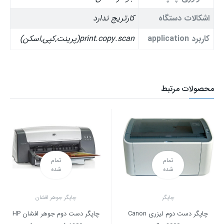
اشکالات دستگاه
کارتریج ندارد
کاربرد application
print.copy.scan(پرینت,کپی,اسکن)
محصولات مرتبط
تمام
تمام
شده
شده
چاپگر
چاپگر جوهر افشان
چاپگر دست دوم لیزری Canon
چاپگر دست دوم جوهر افشان HP