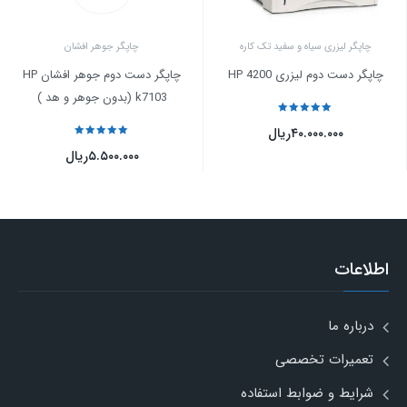
چاپگر لیزری سیاه و سفید تک کاره
چاپگر جوهر افشان
چاپگر دست دوم لیزری HP 4200
چاپگر دست دوم جوهر افشان HP
k7103 (بدون جوهر و هد )
نمره
5
از 5
۴۰.۰۰۰.۰۰۰
ریال
نمره
5
از 5
۵.۵۰۰.۰۰۰
ریال
اطلاعات
درباره ما
تعمیرات تخصصی
شرایط و ضوابط استفاده