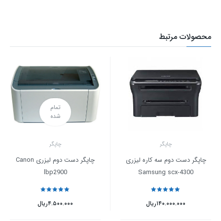
محصولات مرتبط
تمام
شده
چاپگر
چاپگر
چاپگر دست دوم سه کاره لیزری
چاپگر دست دوم لیزری Canon
lbp2900
Samsung scx-4300
نمره
5
از 5
نمره
5
از 5
۱۴۰.۰۰۰.۰۰۰
ریال
۴.۵۰۰.۰۰۰
ریال