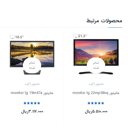
محصولات مرتبط
تمام
تمام
شده
شده
مانیتور آکبند
مانیتور آکبند
مانیتور monitor lg 22mp58vq
مانیتور monitor lg 19m47a
نمره
5
از 5
نمره
5
از 5
۵.۵۱۰.۰۰۰
ریال
۳.۱۱۷.۰۰۰
ریال