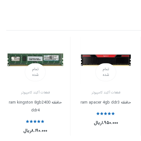
تمام
تمام
شده
شده
قطعات آکبند کامپیوتر
قطعات آکبند کامپیوتر
حافظه ram apacer 4gb ddr3
حافظه ram kingston 8gb2400
ddr4
نمره
5
از 5
۱.۹۵۰.۰۰۰
ریال
نمره
5
از 5
۸.۱۹۰.۰۰۰
ریال