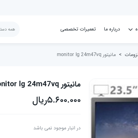
ه
درباره ما
تعمیرات تخصصی
لزومات
>
مانیتور monitor lg 24m47vq
مانیتور monitor lg 24m47vq
۵.۶۰۰.۰۰۰
ریال
در انبار موجود نمی باشد