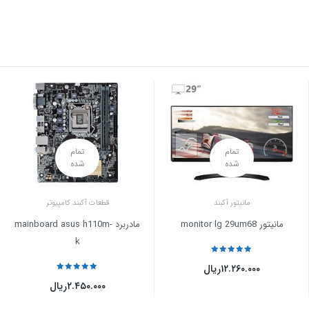
تمام
تمام
شده
شده
مانیتور آکبند
قطعات آکبند کامپیوتر
مانیتور monitor lg 29um68
مادربرد mainboard asus h110m-
k
نمره
5
از 5
۱۲.۲۶۰.۰۰۰
ریال
نمره
5
از 5
۲.۴۵۰.۰۰۰
ریال