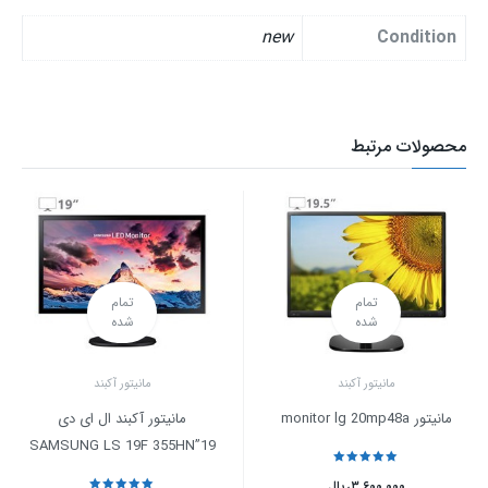
new
Condition
محصولات مرتبط
تمام
تمام
شده
شده
مانیتور آکبند
مانیتور آکبند
مانیتور monitor lg 20mp48a
مانیتور آکبند ال ای دی
SAMSUNG LS 19F 355HN”19
نمره
5
از 5
۳.۶۰۰.۰۰۰
ریال