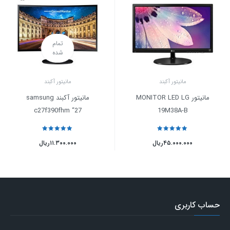
تمام
شده
مانیتور آکبند
مانیتور آکبند
مانیتور MONITOR LED LG
مانیتور آکبند samsung
c27f390fhm “27
19M38A-B
نمره
5
از 5
نمره
5
از 5
۴۵.۰۰۰.۰۰۰
ریال
۱۱.۳۰۰.۰۰۰
ریال
حساب کاربری