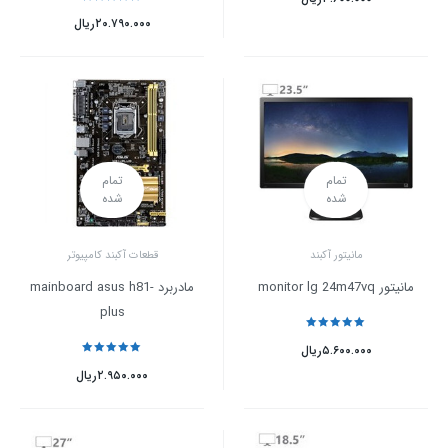
نمره
5
از 5
۲۰.۷۹۰.۰۰۰
ریال
تمام
تمام
شده
شده
مانیتور آکبند
قطعات آکبند کامپیوتر
مانیتور monitor lg 24m47vq
مادربرد mainboard asus h81-
plus
نمره
5
از 5
۵.۶۰۰.۰۰۰
ریال
نمره
5
از 5
۲.۹۵۰.۰۰۰
ریال