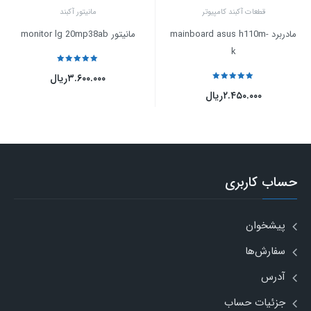
قطعات آکبند کامپیوتر
مانیتور آکبند
مادربرد mainboard asus h110m-
مانیتور monitor lg 20mp38ab
k
نمره
5
از 5
۳.۶۰۰.۰۰۰
ریال
نمره
5
از 5
۲.۴۵۰.۰۰۰
ریال
حساب کاربری
پیشخوان
سفارش‌ها
آدرس
جزئیات حساب