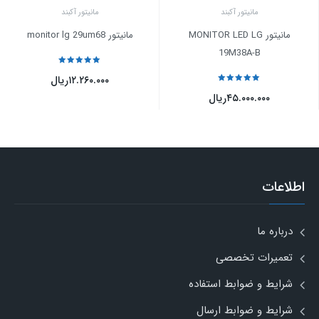
مانیتور آکبند
مانیتور آکبند
مانیتور MONITOR LED LG
مانیتور monitor lg 29um68
19M38A-B
نمره
5
از 5
۱۲.۲۶۰.۰۰۰
ریال
نمره
5
از 5
۴۵.۰۰۰.۰۰۰
ریال
اطلاعات
درباره ما
تعمیرات تخصصی
شرایط و ضوابط استفاده
شرایط و ضوابط ارسال