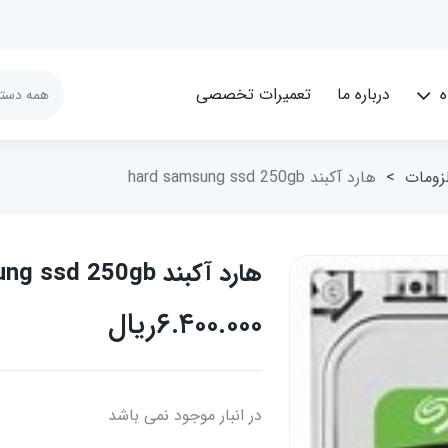
ه
درباره ما
تعمیرات تخصصی
لزومات
>
هارد آکبند hard samsung ssd 250gb
هارد آکبند hard samsung ssd 250gb
۶.۴۰۰.۰۰۰
ریال
در انبار موجود نمی باشد