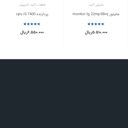
مانیتور آکبند
قطعات آکبند کامپیوتر
مانیتور monitor lg 22mp58vq
پردازنده cpu i5-7400
نمره
5
از 5
نمره
5
از 5
۵.۵۱۰.۰۰۰
ریال
۶.۵۵۰.۰۰۰
ریال