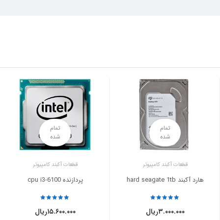
تمام
تمام
شده
شده
قطعات آکبند کامپیوتر
قطعات آکبند کامپیوتر
هارد آکبند hard seagate 1tb
پردازنده cpu i3-6100
نمره
5
از 5
نمره
5
از 5
۳.۰۰۰.۰۰۰
ریال
۱۵.۶۰۰.۰۰۰
ریال