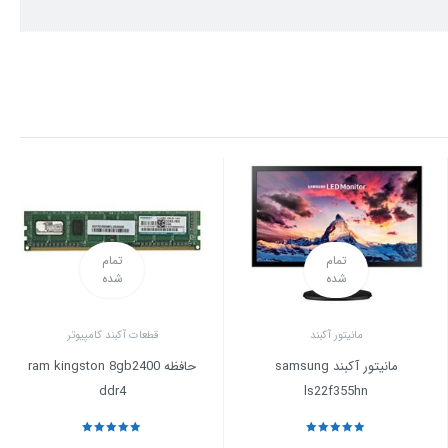
تمام
تمام
شده
شده
مانیتور آکبند
قطعات آکبند کامپیوتر
مانیتور آکبند samsung
حافظه ram kingston 8gb2400
ddr4
ls22f355hn
نمره
5
از 5
نمره
5
از 5