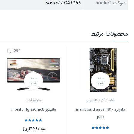
سوکت socket
socket LGA1155
محصولات مرتبط
تمام
تمام
شده
شده
قطعات آکبند کامپیوتر
مانیتور آکبند
مادربرد mainboard asus h81-
مانیتور monitor lg 29um68
plus
نمره
5
از 5
۱۲.۲۶۰.۰۰۰
ریال
نمره
5
از 5