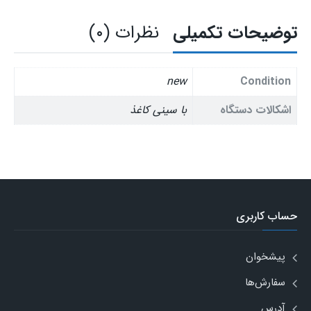
1200
(با
توضیحات تکمیلی
نظرات (۰)
سینی
کاغذ
)
new
Condition
عدد
اشکالات دستگاه
با سینی کاغذ
حساب کاربری
پیشخوان
سفارش‌ها
آدرس