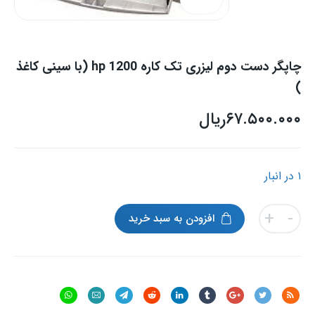
چاپگر دست دوم لیزری تک کاره hp 1200 (با سینی کاغذ
)
۶۷.۵۰۰.۰۰۰
ریال
۱ در انبار
چاپگر
+
-
افزودن به سبد خرید
دست
دوم
لیزری
تک
کاره
hp