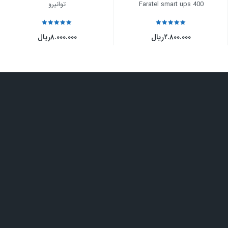
Faratel smart ups 400
توانیرو
نمره
5
از 5
نمره
5
از 5
۲.۸۰۰.۰۰۰
ریال
۸.۰۰۰.۰۰۰
ریال