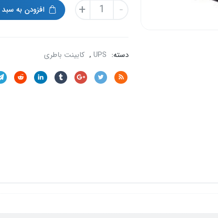
کابینت
+
-
افزودن به سبد 
باطری
دست
دوم
فاراتل
دسته:
UPS
,
کابینت باطری
rack
mount
sbc9618-
rm
عدد