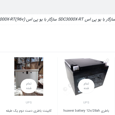
تمام
تمام
شده
شده
UPS
UPS
باطری huawei battery 12v/28ah
کابینت باطری دست دوم یک طبقه