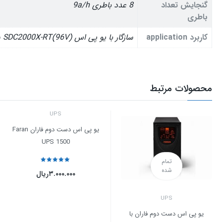
گنجایش تعداد
8 عدد باطری 9a/h
باطری
کاربرد application
سازگار با یو پی اس SDC2000X-RT(96V) سازگار با یو پی اس SDC3000X-RT سازگار با یو پی اس DSS3000X-RT(96v)
محصولات مرتبط
UPS
یو پی اس دست دوم فاران Faran
UPS 1500
تمام
نمره
5
از 5
شده
۳.۰۰۰.۰۰۰
ریال
UPS
یو پی اس دست دوم فاران با