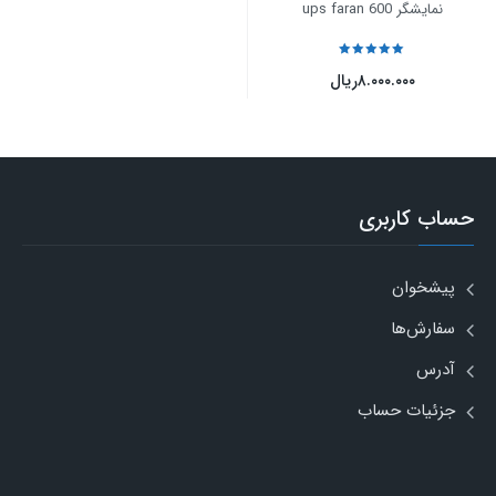
نمایشگر ups faran 600
نمره
5
از 5
۸.۰۰۰.۰۰۰
ریال
حساب کاربری
پیشخوان
سفارش‌ها
آدرس
جزئیات حساب