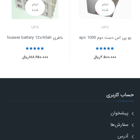
تمام
تمام
شده
شده
UPS
UPS
یو پی اس دست دوم apc 1000
باطری huawei battery 12v/65ah
نمره
5
از 5
نمره
5
از 5
۲.۵۰۰.۰۰۰
ریال
۱۸۸.۶۵۰.۰۰۰
ریال
حساب کاربری
پیشخوان
سفارش‌ها
آدرس