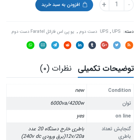
یو
+
-
افزودن به سبد خرید
پی
اس
دست
دوم
دسته:
UPS دست دوم
,
UPS
,
یو پی اس فاراتل Faratel دست دوم
آنلاین
فاراتل
ups
online
faratel
توضیحات تکمیلی
نظرات (۰)
sdc6000
عدد
new
Condition
توان
6000va/4200w
yes
on line
گنجایش تعداد
باطری خارج دستگاه 20 عدد
باطری
12v/20a(برق ورودی 240v dc)