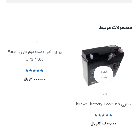
محصولات مرتبط
UPS
یو پی اس دست دوم فاران Faran
UPS 1500
تمام
نمره
5
از 5
شده
۳.۰۰۰.۰۰۰
ریال
UPS
باطری huawei battery 12v/20ah
نمره
5
از 5
۶۲۲.۶۰۰.۰۰۰
ریال