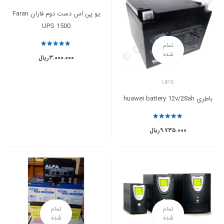
یو پی اس دست دوم فاران Faran
UPS 1500
تمام
نمره
5
از 5
شده
۳.۰۰۰.۰۰۰
ریال
UPS
باطری huawei battery 12v/28ah
نمره
5
از 5
۹.۷۳۵.۰۰۰
ریال
تمام
تمام
شده
شده