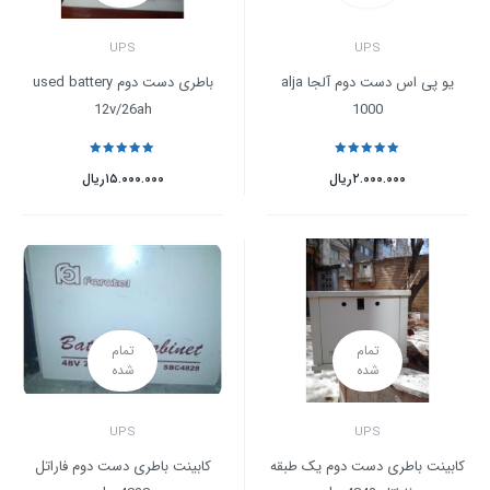
UPS
UPS
یو پی اس دست دوم آلجا alja
باطری دست دوم used battery
12v/26ah
1000
نمره
5
از 5
نمره
5
از 5
۲.۰۰۰.۰۰۰
ریال
۱۵.۰۰۰.۰۰۰
ریال
تمام
تمام
شده
شده
UPS
UPS
کابینت باطری دست دوم یک طبقه
کابینت باطری دست دوم فاراتل