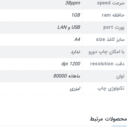
سرعت speed
38ppm
حافظه ram
1GB
پورت port
USB و LAN
سایز کاغذ size
A4
با امکان چاپ دورو
ندارد
دقت resolution
1200 dpi
توان
ماهانه 80000
تکنولوژی چاپ
لیزری
محصولات مرتبط