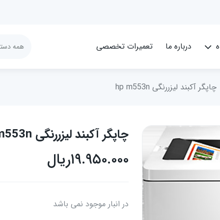
ه
درباره ما
تعمیرات تخصصی
چاپگر آکبند لیزررنگی hp m553n
چاپگر آکبند لیزررنگی hp m553n
۱۹.۹۵۰.۰۰۰
ریال
در انبار موجود نمی باشد