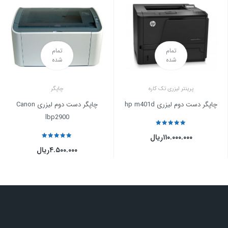
تمام
تمام
شده
شده
پرینتر لیزری تک کاره
چاپگر
چاپگر دست دوم لیزری hp m401d
چاپگر دست دوم لیزری Canon
lbp2900
نمره
5
از 5
۱۱۰.۰۰۰.۰۰۰
ریال
نمره
5
از 5
۴.۵۰۰.۰۰۰
ریال